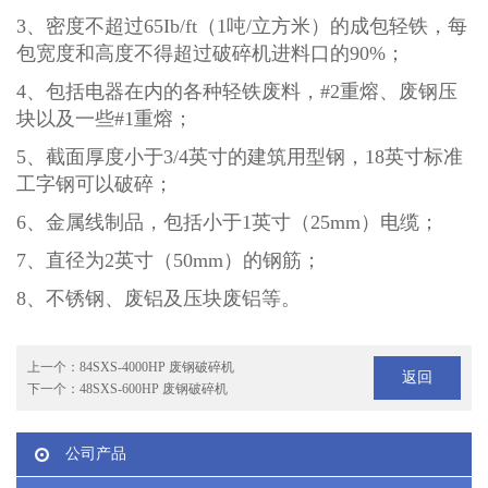
3、
密度不超过65Ib/ft（1吨/立方米
）
的成包轻铁，每
包
宽度和高度不得超过破碎机进料口的90%；
4、包括电器在内的各种轻铁废料，#2重熔、废钢压
块以及一些#1重熔；
5、截面厚度小于3/4英寸的建筑用型钢，18英寸标准
工字钢可以破碎；
6、金属线制品，包括小于1英寸（25mm）电缆；
7、直径为2英寸（50mm）的钢筋；
8、不锈钢、废铝及压块废铝等。
上一个：
84SXS-4000HP 废钢破碎机
返回
下一个：
48SXS-600HP 废钢破碎机
公司产品