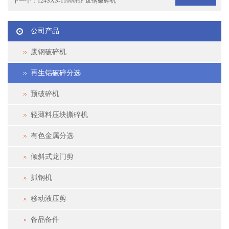
下一个：
124SXS-11000HP 废钢破碎机
公司产品
废钢破碎机
再生铝破碎分选
预破碎机
轻薄料压块撕碎机
有色金属分选
倾斜式龙门剪
抓钢机
移动液压剪
备品备件